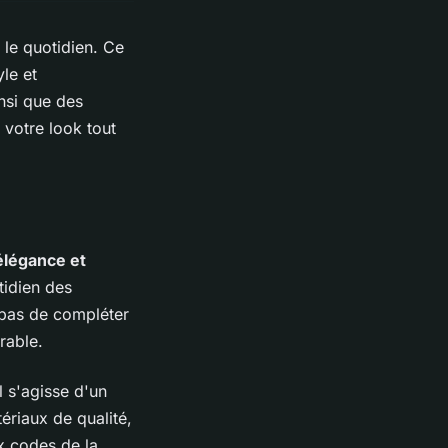
 le quotidien. Ce
le et
nsi que des
votre look tout
élégance et
tidien des
 pas de compléter
rable.
l s'agisse d'un
ériaux de qualité,
x codes de la