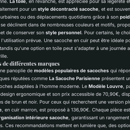
enne.
La toile
, en revanche, est appréciée pour sa légèreté e
faitement pour un
style décontracté sacoche
, et est souve
s urbaines ou des déplacements quotidiens grâce à son
poid
 se déclinent dans de nombreuses couleurs et motifs, propo
met de conserver son
style personnel
. Pour certains, le choi
 l'utilisation prévue. Une sacoche en cuir peut être idéale 
 tandis qu'une option en toile peut s'adapter à une journée 
lle.
s de différentes marques
une panoplie de
modèles populaires de sacoches
qui répon
rques réputées comme
La Sacoche Parisienne
présentent 
coches adaptées à l’homme moderne. Le
Modèle Louvre
, p
 design ergonomique et son prix accessible de 70,90€, dis
s de brun et noir. Pour ceux qui recherchent une version pl
e
, en cuir marron, est proposé à 136,90€. Chaque pièce es
organisation intérieure sacoche
, garantissant un rangement
els. Ces recommandations mettent en lumière que, des opti