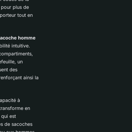
e pour plus de
porteur tout en
 sacoche homme
lité intuitive.
 compartiments,
feuille, un
uent des
enforçant ainsi la
capacité à
 transforme en
 qui est
iés de sacoches
t ou aux hommes