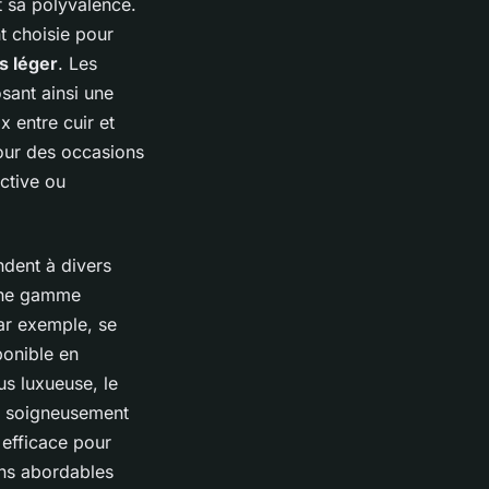
t sa polyvalence.
nt choisie pour
s léger
. Les
sant ainsi une
x entre cuir et
pour des occasions
active ou
dent à divers
une gamme
ar exemple, se
ponible en
us luxueuse, le
t soigneusement
 efficace pour
ons abordables