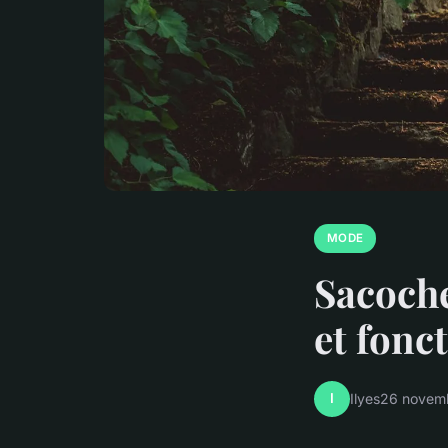
MODE
Sacoch
et fonc
I
Ilyes
26 novem