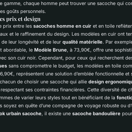
de gamme, chaque homme peut trouver une sacoche qui cor
ses goûts personnels.
s prix et design
e prix entre les
sacoches homme en cuir
et en toile reflète
iaux et le raffinement du design. Les modèles en cuir ont te
 de leur longévité et de leur
qualité matérielle
. Par exemple
t abordable, le
Modèle Brune
, à 73,90€, offre une sophist
ec son cuir noir. Cependant, pour ceux qui recherchent d
ues
sans compromettre le budget, les modèles en toile co
16,90€, représentent une solution d’emblée fonctionnelle et s
chacun de choisir une sacoche qui allie
design ergonomiq
n respectant ses contraintes financières. Cette diversité de ch
ommes de varier leurs styles tout en bénéficiant de la
foncti
s soyez en quête d’une compagne de voyage robuste ou d’
ook urbain sacoche
, il existe une
sacoche bandoulière
pour