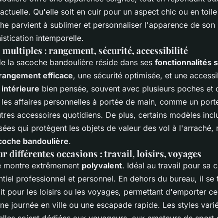
actuelle. Qu'elle soit en cuir pour un aspect chic ou en toil
che parvient à sublimer et personnaliser l'apparence de son 
istication intemporelle.
 multiples : rangement, sécurité, accessibilité
de la sacoche bandoulière réside dans ses
fonctionnalités
rangement efficace
, une sécurité optimisée, et une accessibi
 intérieure
bien pensée, souvent avec plusieurs poches et
les affaires personnelles à portée de main, comme un porte
utres accessoires quotidiens. De plus, certains modèles incl
ées qui protègent les objets de valeur des vol à l'arraché, r
coche bandoulière
.
 différentes occasions : travail, loisirs, voyages
se montre extrêmement
polyvalent
. Idéal au travail pour sa 
ntiel professionnel et personnel. En dehors du bureau, il se
 pour les loisirs ou les voyages, permettant d'emporter ce
ne journée en ville ou une escapade rapide. Les styles var
'elles soient dédiées aux voyageurs, aux amateurs de spor