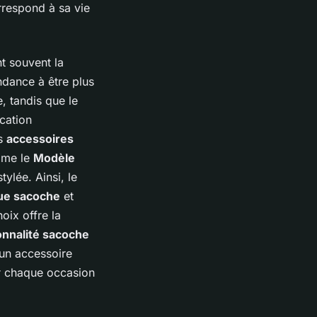
respond à sa vie
nt souvent la
ndance à être plus
, tandis que le
ication
es
accessoires
mme le
Modèle
tylée. Ainsi, le
ue sacoche
et
oix offre la
onnalité sacoche
un accessoire
 chaque occasion