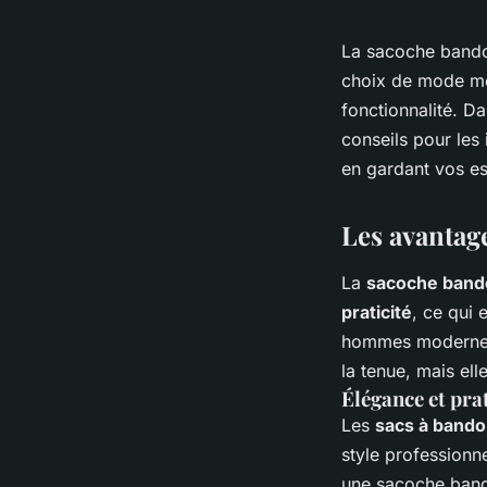
La sacoche bandou
choix de mode mod
fonctionnalité. D
conseils pour les
en gardant vos es
Les avantag
La
sacoche band
praticité
, ce qui 
hommes modernes.
la tenue, mais el
Élégance et pra
Les
sacs à bando
style professionn
une sacoche band