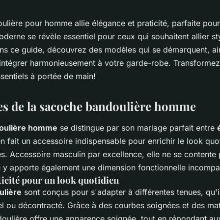
lière pour homme allie élégance et praticité, parfaite pour
erne se révèle essentiel pour ceux qui souhaitent allier sty
ans ce guide, découvrez des modèles qui se démarquent, ai
 intégrer harmonieusement à votre garde-robe. Transformez 
sentiels à portée de main!
es de la sacoche bandoulière homme
oulière homme
se distingue par son mariage parfait entre
en fait un accessoire indispensable pour enrichir le look quo
 Accessoire masculin par excellence, elle ne se contente
le y apporte également une dimension fonctionnelle incompa
ticité pour un look quotidien
ulière
sont conçus pour s'adapter à différentes tenues, qu'i
el ou décontracté. Grâce à des courbes soignées et des mat
oulière offre une apparence soignée, tout en répondant au