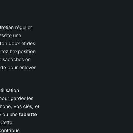
etien régulier
essite une
iffon doux et des
itez l'exposition
es sacoches en
ndé pour enlever
ilisation
pour garder les
hone, vos clés, et
e
ou une
tablette
 Cette
contribue