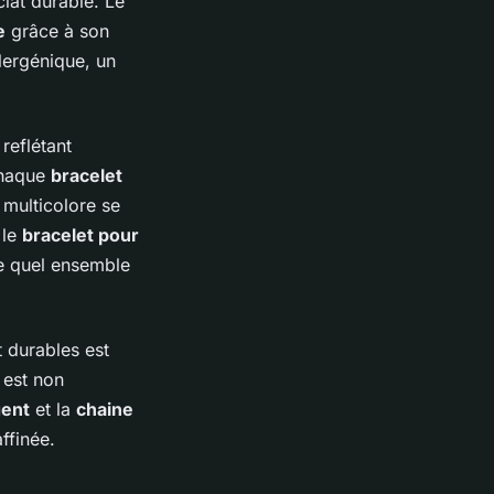
clat durable. Le
e
grâce à son
lergénique, un
reflétant
chaque
bracelet
multicolore se
 le
bracelet pour
te quel ensemble
 durables est
 est non
gent
et la
chaine
ffinée.