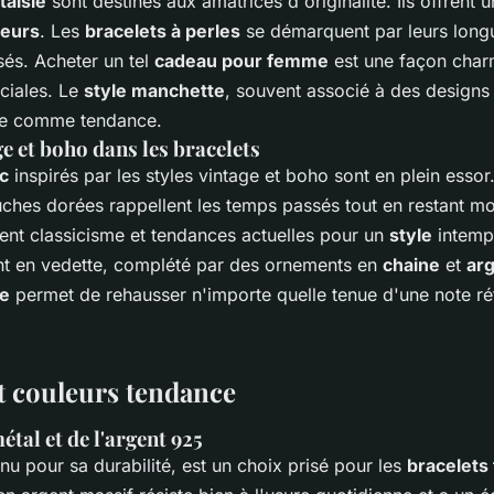
taisie
sont destinés aux amatrices d'originalité. Ils offrent 
leurs
. Les
bracelets à perles
se démarquent par leurs longu
sés. Acheter un tel
cadeau pour femme
est une façon char
ciales. Le
style manchette
, souvent associé à des designs
se comme tendance.
e et boho dans les bracelets
nc
inspirés par les styles vintage et boho sont en plein essor
uches dorées rappellent les temps passés tout en restant m
ient classicisme et tendances actuelles pour un
style
intemp
t en vedette, complété par des ornements en
chaine
et
ar
ce
permet de rehausser n'importe quelle tenue d'une note ré
t couleurs tendance
étal et de l'argent 925
nu pour sa durabilité, est un choix prisé pour les
bracelets