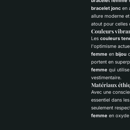
bracelet femme
e
bracelet jonc
en a
allure moderne et
atout pour celles 
Couleurs vibran
Les
couleurs te
l'optimisme actue
femme
en
bijou
c
portent en superp
femme
qui utilis
vestimentaire.
Matériaux éthiq
Avec une conscien
essentiel dans le
seulement respect
femme
en oxyde d