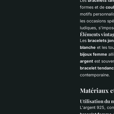
Les
bracelets fan
formes et de
cou
motifs personnali
les occasions spé
ludiques, s'impo
Éléments vintag
Les
bracelets jo
blanche
et les to
bijoux femme
all
argent
est souven
bracelet tendan
contemporaine.
Matériaux e
Utilisation du m
L'argent 925, con