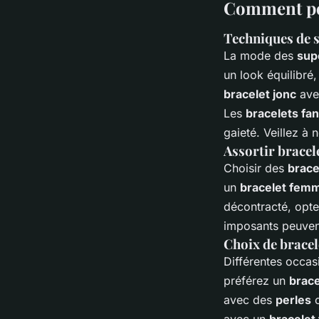
Comment por
Techniques de 
La mode des
sup
un look équilibré,
bracelet jonc
ave
Les
bracelets fan
gaieté. Veillez à 
Assortir bracel
Choisir des
brace
un
bracelet fem
décontracté, opt
imposants peuven
Choix de bracel
Différentes occas
préférez un
brac
avec des
perles
o
avec un
bracele