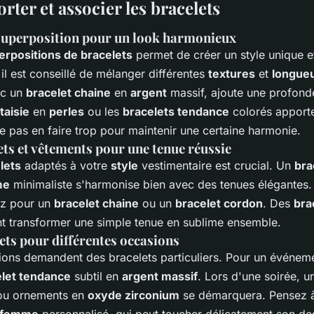
ter et associer les bracelets
superposition pour un look harmonieux
erpositions de bracelets
permet de créer un style unique e
 il est conseillé de mélanger différentes
textures
et
longue
c un
bracelet chaine
en
argent
massif, ajoute une profonde
taisie
en
perles
ou les
bracelets tendance
colorés apport
ne pas en faire trop pour maintenir une certaine harmonie.
ets et vêtements pour une tenue réussie
lets
adaptés à votre
style
vestimentaire est crucial. Un
bra
me
minimaliste s'harmonise bien avec des tenues élégantes.
ez pour un
bracelet chaine
ou un
bracelet cordon
. Des
bra
t transformer une simple tenue en sublime ensemble.
ets pour différentes occasions
ions demandent des bracelets particuliers. Pour un événeme
elet tendance
subtil en
argent massif
. Lors d'une soirée, 
u ornements en
oxyde zirconium
se démarquera. Pensez à
t femme
personnalisé, qui peut toucher délicatement son des