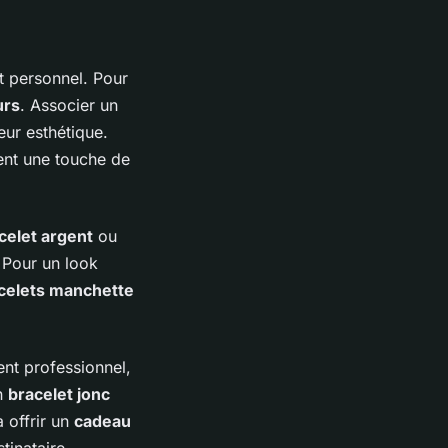
t personnel. Pour
urs
. Associer un
ur esthétique.
ent une touche de
celet argent
ou
 Pour un look
celets manchette
nt professionnel,
un
bracelet jonc
 offrir un
cadeau
tinataire.