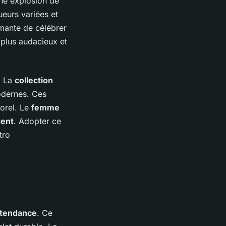
une explosion de
eurs variées et
mante de célébrer
 plus audacieux et
. La
collection
odernes. Ces
orel. Le
femme
gent
. Adopter ce
tro
 tendance
. Ce