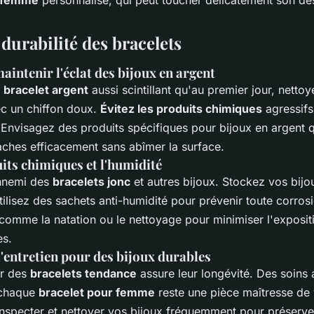
 durabilité des bracelets
aintenir l'éclat des bijoux en argent
e
bracelet argent
aussi scintillant qu'au premier jour, nettoy
ec un chiffon doux.
Évitez les produits chimiques
agressifs
. Envisagez des produits spécifiques pour bijoux en argent q
taches efficacement sans abîmer la surface.
uits chimiques et l'humidité
ennemi des
bracelets jonc
et autres bijoux. Stockez vos bij
tilisez des sachets anti-humidité pour prévenir toute corros
s comme la natation ou le nettoyage pour minimiser l'exposi
es.
'entretien pour des bijoux durables
er des
bracelets tendance
assure leur longévité. Des soins a
 chaque
bracelet pour femme
reste une pièce maîtresse de
specter et nettoyer vos bijoux fréquemment pour préserver