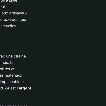
otre style
ent
ijoux artisanaux
ssurez-vous que
actuelles.
Avec une
chaine
mmes. Les
obres et
des matériaux
 impeccable et
2024 est l'
argent