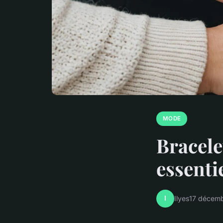
MODE
Bracele
essenti
I
Ilyes
17 décem