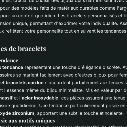
l est crucial de choisir des bijoux qui s’harmonisent avec v
 pour des modèles faits de matériaux durables comme l'arg
pour un confort quotidien. Les bracelets personnalisés et b
nsion unique, permettant d'exprimer votre individualité. A
x reflètent votre personnalité tout en suivant les tendances 
les de bracelets
tendance
ns tendance
représentent une touche d'élégance discrète. 
ssoires se marient facilement avec d'autres bijoux pour fe
et
bracelets cordon
s'accordent parfaitement aux tenues s
ant l'essence même du bijou minimaliste. Mis en valeur par 
massif
et l'
acier inoxydable
, ces pièces assurent une tenue
'usure quotidienne. Une tendance particulièrement prisée en 
xyde zirconium
, apportant une subtile touche étincelante.
isie aux motifs uniques