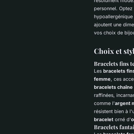
résolument mode. I
personnel. Optez
hypoallergénique 
ajoutent une dime
vos choix de bijou
Choix et sty
Bracelets fins 
Les
bracelets fi
femme
, ces acce
bracelets chaîne
raffinées, incarn
comme l'
argent 
résistent bien à l
bracelet
orné d'
o
Bracelets fanta