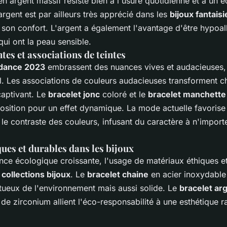
n argent massif résiste bien à l'usure quotidienne et a un é
rgent est par ailleurs très apprécié dans les
bijoux fantaisi
 son confort. L'argent a également l'avantage d'être hypoal
qui ont la peau sensible.
tes et associations de teintes
ndance 2023
embrassent des nuances vives et audacieuses, 
l. Les associations de couleurs audacieuses transforment 
aptivant. Le
bracelet jonc
coloré et le
bracelet manchette
osition pour un effet dynamique. La mode actuelle favorise
e le contraste des couleurs, infusant du caractère à n'impor
ues et durables dans les bijoux
ce écologique croissante, l'usage de matériaux éthiques et
s
collections bijoux
. Le
bracelet chaine
en acier inoxydable
ueux de l'environnement mais aussi solide. Le
bracelet ar
e zirconium allient l'éco-responsabilité à une esthétique ra